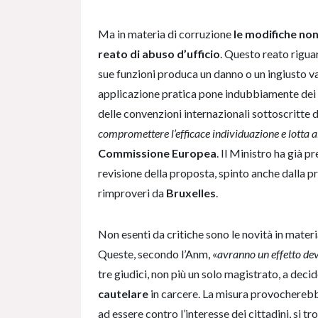
Ma in materia di corruzione
le modifiche non 
reato di abuso d’ufficio
. Questo reato riguar
sue funzioni produca un danno o un ingiusto va
applicazione pratica pone indubbiamente dei 
delle convenzioni internazionali sottoscritte dal
compromettere l’efficace individuazione e lotta a
Commissione Europea
. Il Ministro ha già 
revisione della proposta, spinto anche dalla p
rimproveri da
Bruxelles
.
Non esenti da critiche sono le novità in materia
Queste, secondo l’Anm, «
avranno un effetto deva
tre giudici, non più un solo magistrato, a decid
cautelare
in carcere. La misura provochereb
ad essere contro l’interesse dei cittadini, si t