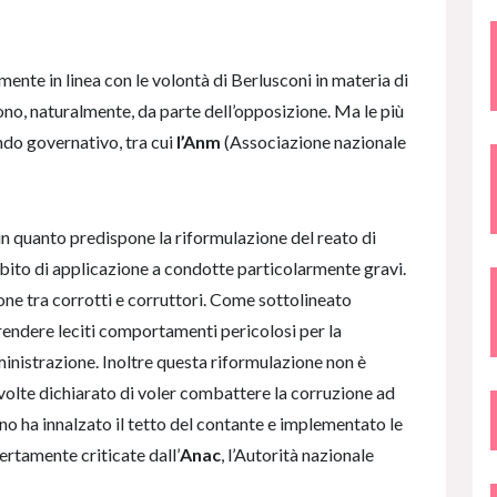
tamente in linea con le volontà di Berlusconi in materia di
gono, naturalmente, da parte dell’opposizione. Ma le più
ndo governativo, tra cui
l’Anm
(Associazione nazionale
, in quanto predispone la riformulazione del reato di
ambito di applicazione a condotte particolarmente gravi.
one tra corrotti e corruttori. Come sottolineato
rendere leciti comportamenti pericolosi per la
inistrazione. Inoltre questa riformulazione non è
 volte dichiarato di voler combattere la corruzione ad
erno ha innalzato il tetto del contante e implementato le
rtamente criticate dall’
Anac
, l’Autorità nazionale