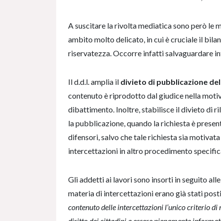
A suscitare la rivolta mediatica sono però le m
ambito molto delicato, in cui è cruciale il bila
riservatezza. Occorre infatti salvaguardare in
Il d.d.l. amplia il
divieto di pubblicazione del
contenuto è riprodotto dal giudice nella motiv
dibattimento. Inoltre, stabilisce il divieto di r
la pubblicazione, quando la richiesta è present
difensori, salvo che tale richiesta sia motivata d
intercettazioni in altro procedimento specifi
Gli addetti ai lavori sono insorti in seguito all
materia di intercettazioni erano già stati post
contenuto delle intercettazioni l’unico criterio di 
diritto dei cittadini a essere pienamente informa