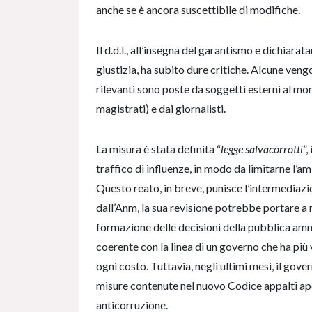
anche se è ancora suscettibile di modifiche.
Il d.d.l., all’insegna del garantismo e dichiara
giustizia, ha subito dure critiche. Alcune ven
rilevanti sono poste da soggetti esterni al mo
magistrati) e dai giornalisti.
La misura è stata definita “
legge salvacorrotti
”
traffico di influenze, in modo da limitarne l’
Questo reato, in breve, punisce l’intermediazi
dall’Anm, la sua revisione potrebbe portare a 
formazione delle decisioni della pubblica amm
coerente con la linea di un governo che ha più
ogni costo. Tuttavia, negli ultimi mesi, il gov
misure contenute nel nuovo Codice appalti ape
anticorruzione.