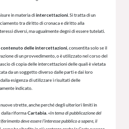
isure in materia di
intercettazioni
. Si tratta di un
nciamento tra diritto di cronaca e diritto alla
teressi diversi, ma ugualmente degni di essere tutelati.
 contenuto delle intercettazioni
, consentita solo se il
azione di un provvedimento, o è utilizzato nel corso del
ilascio di copia delle intercettazioni delle quali è vietata
ata da un soggetto diverso dalle parti e dai loro
alla esigenza di utilizzare i risultati delle
camente indicato.
e nuove strette, anche perché degli ulteriori limiti in
i dalla riforma
Cartabia
. «
In tema di pubblicazione del
riferimento deve essere l’interesse pubblico a sapere, il
ti, come ha ribadito in più sentenze anche la Corte europea