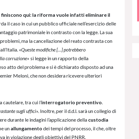
finiscono qui: la riforma vuole infatti eliminare il
da il caso in cui un pubblico ufficiale nell’esercizio delle
ntaggio patrimoniale in contrasto con la legge. La sua
problemi, ma la cancellazione del reato contrasta con
l’Italia. «
Queste modifiche […] potrebbero
lla corruzione
» si legge in un rapporto della
preso atto del problema e si è dichiarato disposto ad una
remier Meloni, che non desidera ricevere ulteriori
 cautelare, tra cui l’
interrogatorio preventivo
.
stante sugli uffici
». Inoltre, per il d.d.l. sarà un collegio di
ere durante le indagini l’applicazione della
custodia
be un
allungamento
dei tempi del processo, il che, oltre
rova in violazione degli obiettivi del PNRR.