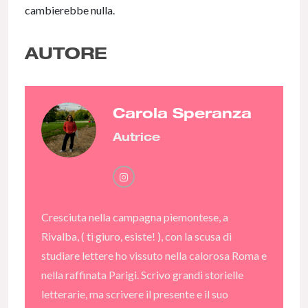
cambierebbe nulla.
AUTORE
Carola Speranza
Autrice
Cresciuta nella campagna piemontese, a
Rivalba, ( ti giuro, esiste! ), con la scusa di
studiare lettere ho vissuto nella calorosa Roma e
nella raffinata Parigi. Scrivo grandi storielle
letterarie, ma scrivere il presente e il suo