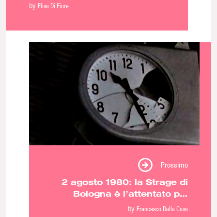
stampa ma non alla corruzione
by
Elisa Di Fiore
Prossimo
2 agosto 1980: la Strage di
Bologna è l’attentato più
violento mai accaduto nel
by
Francesco Dalla Casa
nostro paese