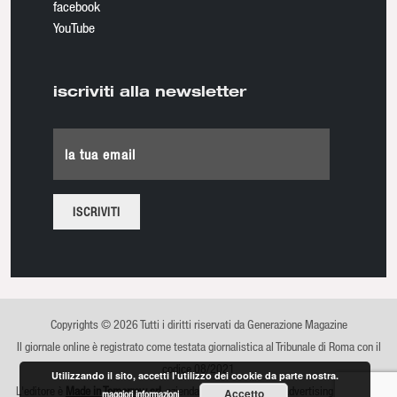
facebook
YouTube
iscriviti alla newsletter
la tua email
Copyrights © 2026 Tutti i diritti riservati da Generazione Magazine
Il giornale online è registrato come testata giornalistica al Tribunale di Roma con il
codice 08/2021
Utilizzando il sito, accetti l'utilizzo dei cookie da parte nostra.
L'editore è
Made in Tomorrow srl
, azienda di comunicazione, advertising e sviluppo
Accetto
maggiori informazioni