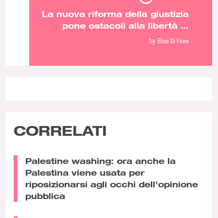
La nuova riforma della giustizia
pone ostacoli alla libertà di
stampa ma non alla corruzione
by
Elisa Di Fiore
CORRELATI
Palestine washing: ora anche la
Palestina viene usata per
riposizionarsi agli occhi dell'opinione
pubblica