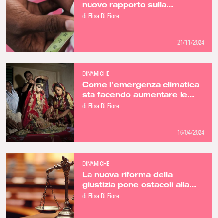
nuovo rapporto sulla
malnutrizione infantile
di
Elisa Di Fiore
21/11/2024
DINAMICHE
Come l’emergenza climatica
sta facendo aumentare le
spose bambine
di
Elisa Di Fiore
16/04/2024
DINAMICHE
La nuova riforma della
giustizia pone ostacoli alla
libertà di stampa ma non alla
di
Elisa Di Fiore
corruzione