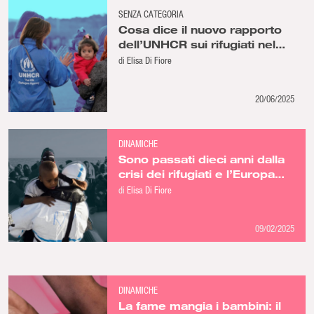
SENZA CATEGORIA
Cosa dice il nuovo rapporto
dell’UNHCR sui rifugiati nel
mondo
di
Elisa Di Fiore
20/06/2025
DINAMICHE
Sono passati dieci anni dalla
crisi dei rifugiati e l’Europa
non ha imparato niente
di
Elisa Di Fiore
09/02/2025
DINAMICHE
La fame mangia i bambini: il