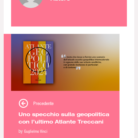
Precedente
Uno specchio sulla geopolitica
con l’ultimo Atlante Treccani
by
Guglielmo Vinci