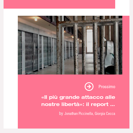
Prossimo
«Il più grande attacco alle
nostre libertà»: il report di
Antigone sul DDL Sicurezza
by
Jonathan Piccinella
Giorgia Cecca