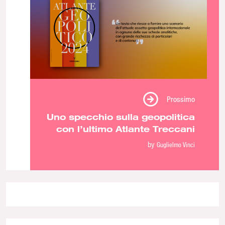
Prossimo
Uno specchio sulla geopolitica
con l’ultimo Atlante Treccani
by
Guglielmo Vinci