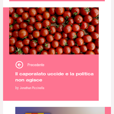
Precedente
Il caporalato uccide e la politica
non agisce
by
Jonathan Piccinella