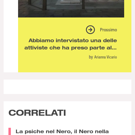
Prossimo
Abbiamo intervistato una delle
attiviste che ha preso parte alle
proteste durante l’80esima
by
Arianna Vicario
mostra del cinema di Venezia
CORRELATI
La psiche nel Nero, il Nero nella