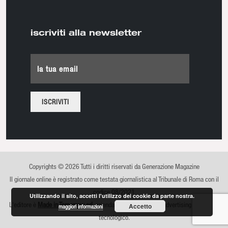
iscriviti alla newsletter
la tua email
Copyrights © 2026 Tutti i diritti riservati da Generazione Magazine
Il giornale online è registrato come testata giornalistica al Tribunale di Roma con il
codice 08/2021
Utilizzando il sito, accetti l'utilizzo dei cookie da parte nostra.
L'editore è
Made in Tomorrow srl
, azienda di comunicazione, advertising e sviluppo
Accetto
maggiori informazioni
tecnologico.