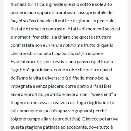
fiumana turistica, il grande silenzio sotto il sole alto
pomeridiano oppure il trambusto insopprimibile dei
luoghi di divertimento,
di notte e di giorno. In generale
l’estate è forse un contrasto: è fatta di momenti sospesi
e momenti frenetici; sia chiaro che questa struttura
contrastata non è
in rerum natura
ma frutto di quello
che la nostra società (
capitalista, ndr)
ci impone.
Evidentemente, i mesi estivi sono
pausa
rispetto allo
“sgobbo” quotidiano, come a dire che per tre quarti
dell’anno la vita è diversa: più difficile, meno bella,
impegnata e senza piacere; corre dietro ai falsi Dei
lavoro e profitto, profitto e lavoro, con i “week end” a
fungere da necessaria valvola di sfogo degli istinti (di
cui comunque un po’ bisogna vergognarsi perché
tolgono tempo alla vita produttiva). E invece poi arriva
questa stagione patinata ed accecante, dove tutto è