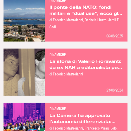
DINAMICHE
Il ponte della NATO: fondi
militari e “dual use”, ecco gli
interessi all’ombra dello
di
Federico Mastroianni
Rachele Liuzzo
Jamil El
Stretto di Messina￼
Sadi
06/08/2025
DINAMICHE
La storia di Valerio Fioravanti:
da ex NAR a editorialista per
l’Unità
di
Federico Mastroianni
23/08/2024
DINAMICHE
La Camera ha approvato
l’autonomia differenziata:
così i patrioti spaccano il
di
Federico Mastroianni
Francesco Miragliuolo