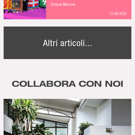
Paese
Simona Marrone
21/06/2024
Altri articoli...
COLLABORA CON NOI