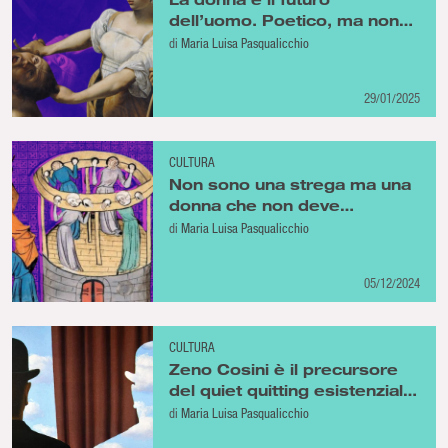
dell’uomo. Poetico, ma non
basta
di
Maria Luisa Pasqualicchio
29/01/2025
CULTURA
Non sono una strega ma una
donna che non deve
soddisfare le vostre
di
Maria Luisa Pasqualicchio
aspettative sociali!
05/12/2024
CULTURA
Zeno Cosini è il precursore
del quiet quitting esistenziale:
una guida realistica per inetti
di
Maria Luisa Pasqualicchio