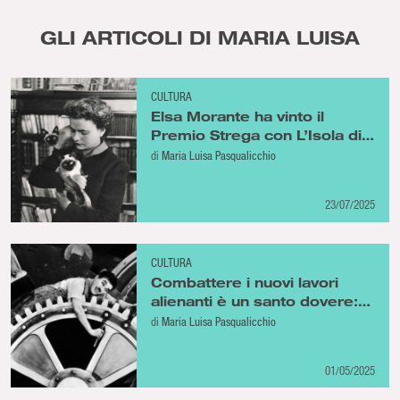
GLI ARTICOLI DI MARIA LUISA
CULTURA
Elsa Morante ha vinto il
Premio Strega con L’Isola di
Arturo ma non ha scritto solo
di
Maria Luisa Pasqualicchio
quello
23/07/2025
CULTURA
Combattere i nuovi lavori
alienanti è un santo dovere:
lo stato di grazia della lotta
di
Maria Luisa Pasqualicchio
per essere tutelati
01/05/2025