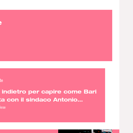
e
te
indietro per capire come Bari
a con il sindaco Antonio
lese