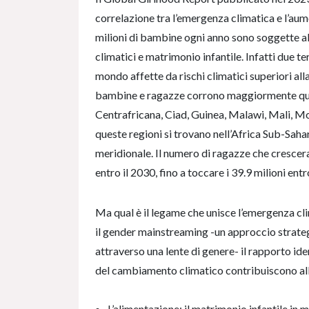
correlazione tra l’emergenza climatica e l’aum
milioni di bambine ogni anno sono soggette al 
climatici e matrimonio infantile. Infatti due t
mondo affette da rischi climatici superiori alla
bambine e ragazze corrono maggiormente ques
Centrafricana, Ciad, Guinea, Malawi, Mali, M
queste regioni si trovano nell’Africa Sub-Sahari
meridionale. Il numero di ragazze che crescera
entro il 2030, fino a toccare i 39.9 milioni entr
Ma qual è il legame che unisce l’emergenza c
il gender mainstreaming -un approccio strate
attraverso una lente di genere- il rapporto ide
del cambiamento climatico contribuiscono all’
L’alimentazione: il matrimonio infantile in 