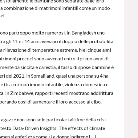
lo sfollamento le bambine sono separate dalle loro
 la combinazione di matrimoni infantili come un modo
ei.
 sono purtroppo molto numerosi. In Bangladesh uno
a gli 11 e i 14 anni avevano il doppio delle probabilità
lla rilevazione di temperature estreme. Nei cinque anni
matrimoni precoci sono avvenuti entro il primo anno di
ormente da siccità e carestia, il tasso di spose bambine è
i del 2021. In Somaliland, quasi una persona su 4 ha
e (tra cui matrimonio infantile, violenza domestica e
ità. In Zimbabwe, rapporti recenti mostrano addirittura
perando così di aumentare il loro accesso al cibo.
gazze non sono solo particolari vittime della crisi
 testo Data-Driven Insights: The effects of climate
en si enfatizza come «Le donne indigene […]