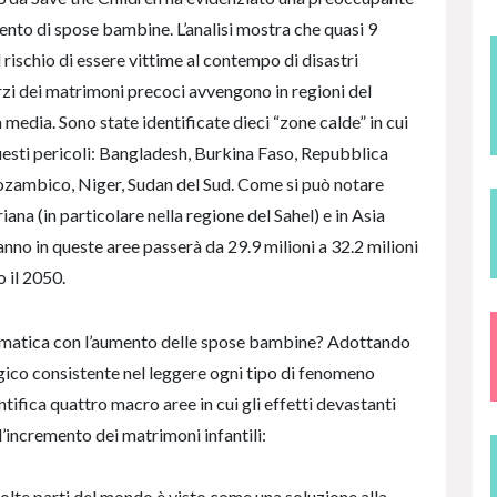
ento di spose bambine. L’analisi mostra che quasi 9
rischio di essere vittime al contempo di disastri
erzi dei matrimoni precoci avvengono in regioni del
 media. Sono state identificate dieci “zone calde” in cui
ti pericoli: Bangladesh, Burkina Faso, Repubblica
ozambico, Niger, Sudan del Sud. Come si può notare
ana (in particolare nella regione del Sahel) e in Asia
nno in queste aree passerà da 29.9 milioni a 32.2 milioni
o il 2050.
limatica con l’aumento delle spose bambine? Adottando
gico consistente nel leggere ogni tipo di fenomeno
ntifica quattro macro aree in cui gli effetti devastanti
incremento dei matrimoni infantili:
molte parti del mondo è visto come una soluzione alla