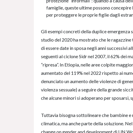
protezione “informali”: quando a causa del
famiglie, queste ultime possono concepire
per proteggere le proprie figlie dagli estran
Gli esempi concreti della duplice emergenza
studio del 2020 ha mostrato che le ragazzine tr
di essere date in sposa negli anni successivi a
seguenti al ciclone Sidr nel 2007, il 62% dei 
“ripresa”. In Etiopia, nelle aree colpite maggi
aumentato del 119% nel 2022 rispetto ai numer
denunciato un aumento delle violenze di gener
violenza sessuale) a seguire della grande sicc
che alcune minori si adoperano per sposarsi, s
Tuttavia bisogna sottolineare che bambine e ra
climatica, ma anche parte della soluzione. Nel
change on gender and development di UN Wom