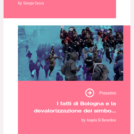
parliamo mai: ne discutiamo
by
Giorgia Cecca
con Animenta e FoodNet
Prossimo
I fatti di Bologna e la
devalorizzazione dei simboli.
L’appropriazione indebita della
by
Angela Di Berardino
destra che dovrebbe
spaventare la cultura italiana