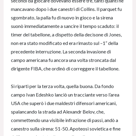
secondi da giocare dovevano essere tre, tanti quanti ne
mancavano dopo i due canestri di Collins. Il parquet fu
sgombrato, la palla fu di nuovo in gioco e la sirena
suonò immediatamente a sancire il tempo scaduto: il
timer del tabellone, a dispetto della decisone di Jones,
non era stato modificato ed era rimasto sul –1” della
precedente interruzione. La seconda invasione di
campo americana fu ancora una volta stroncata dal
dirigente FIBA, che ordinò di correggere il tabellone.
Si ripartì per la terza volta, quella buona. Da fondo
campo Ivan Edeshko lanciò un tracciante verso l’area
USA che superò i due maldestri difensori americani,
spalancando la strada ad Alexandr Belov, che,
commettendo una visibile infrazione di passi, andò a
canestro sulla sirena: 51-50. Apoteosi sovietica e fine