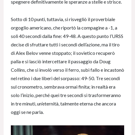
spegnere definitivamente le speranze a stelle e strisce.
Sotto di 10 punti, tuttavia, si risvegliò il proverbiale
orgoglio americano, che riportò la compagine a -1, a
soli 40 secondi dalla fine: 49-48. A questo punto l’URSS
decise di sfruttare tutti i secondi dell’azione, ma il tiro
di Alex Belov venne stoppato; il sovietico recuperò
palla e si lasciò intercettare il passaggio da Doug
Collins, che si involò verso il ferro, subì fallo e incastonò
nel retino i due liberi del sorpasso: 49-50. Tre secondi
sul cronometro, sembrava ormai finita; in realtà era
solo l’inizio, perché quei tre secondi si trasformeranno
in tre minuti, un’eternità, talmente eterna che ancora
oggi se ne parla.