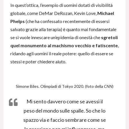
In quest’ottica, l’esempio di uomini dotati di visibilità
globale, come DeMar DeRozan, Kevin Love,
Michael
Phelps
(che ha confessato recentemente di essersi
salvato grazie alla terapia) è quanto mai fondamentale
se si vuole innescare un’epidemia di onestà che
sgretoli
quel monumento al machismo vecchio e fatiscente
,
ridando agli uomini il reale potere: quello di essere se
stessi e poter chiedere aiuto.
Simone Biles. Olimpiadi di Tokyo 2020. (foto della
CNN
)
Mi sento davvero come se avessi il
peso del mondo sulle spalle. So che lo
spazzo via e faccio sembrare come se
la pressione non mi influenzasse, ma