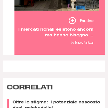
Prossimo
I mercati rionali esistono ancora
ma hanno bisogno di
trasformarsi
by
Matteo Fantozzi
CORRELATI
Oltre lo stigma: il potenziale nascosto
degli psichedelici