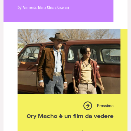
#oltreilcorpo è il nuovo spazio
by
Animenta
Maria Chiara Cicolani
in collaborazione con Animenta
Prossimo
Cry Macho è un film da vedere