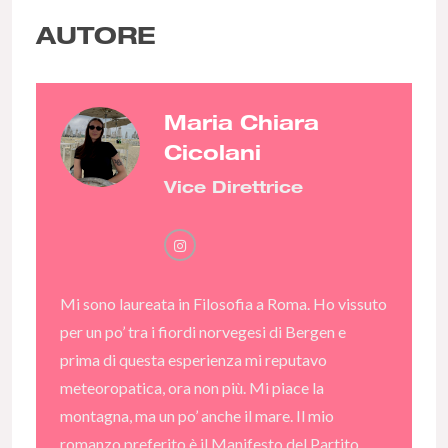
AUTORE
Maria Chiara
Cicolani
Vice Direttrice
Mi sono laureata in Filosofia a Roma. Ho vissuto
per un po’ tra i fiordi norvegesi di Bergen e
prima di questa esperienza mi reputavo
meteoropatica, ora non più. Mi piace la
montagna, ma un po’ anche il mare. Il mio
romanzo preferito è il Manifesto del Partito