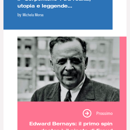
utopia e leggende
metropolitane
by
Michela Morsa
Prossimo
Edward Bernays: il primo spin