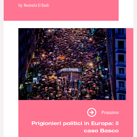
by
Nouhaila El Badii
Prossimo
Prigionieri politici in Europa: il
caso Basco