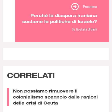
Prossimo
Perché la diaspora iraniana
sostiene le politiche di Israele?
by
Nouhaila El Badii
CORRELATI
Non possiamo rimuovere il
colonialismo spagnolo dalle ragioni
della crisi di Ceuta