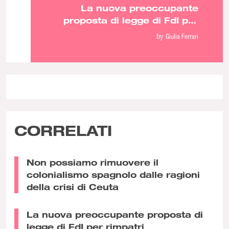
La nuova preoccupante
proposta di legge di FdI per
rimpatri
by
Giulia Ferrari
CORRELATI
Non possiamo rimuovere il
colonialismo spagnolo dalle ragioni
della crisi di Ceuta
La nuova preoccupante proposta di
legge di FdI per rimpatri