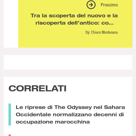
Prossimo
Tra la scoperta del nuovo e la
riscoperta dell’antico: come
TikTok sta influenzando il
by
Chiara Montesano
mercato musicale italiano
CORRELATI
Le riprese di The Odyssey nel Sahara
Occidentale normalizzano decenni di
occupazione marocchina