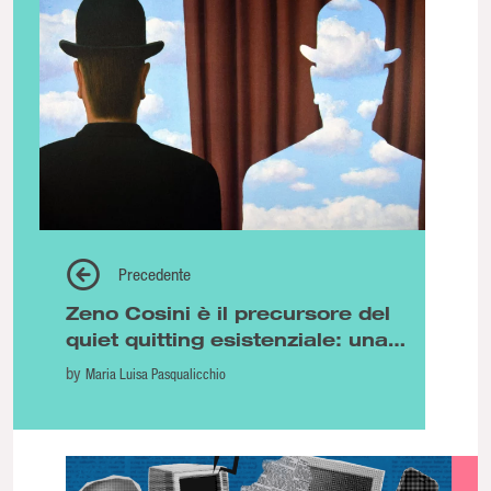
Precedente
Zeno Cosini è il precursore del
quiet quitting esistenziale: una
guida realistica per inetti
by
Maria Luisa Pasqualicchio