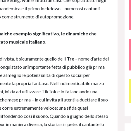
arketing. Non è infatti un caso che, soprattutto negli
e pandemica e il primo lockdown – numerosi cantanti
olo come strumento di autopromozione.
alche esempio significativo, le dinamiche che
ato musicale italiano.
di vista, è sicuramente quello de
Il Tre
– nome d’arte del
onquistato un’importante fetta di pubblico già prima
 al meglio le potenzialità di questo social per
mente la propria fanbase. Nell’indimenticabile marzo
hi, inizia ad utilizzare TikTok e lo fa lanciando una
lche mese prima –
in cui invita gli utenti a duettare il suo
he corre estremamente veloce; una sfida quasi
, diffondendo così il suono. Quando a giugno dello stesso
pur in maniera diversa, la storia si ripete: il cantante lo