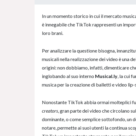
0% Complete
In un momento storico in cui il mercato musical
è innegabile che TikTok rappresenti un importa
loro brani.
Per analizzare la questione bisogna, innanzitut
musicali nella realizzazione dei video è una de
origini: non dobbiamo, infatti, dimenticare c
inglobando al suo interno
Musical.ly
, la cui 
musica per la creazione di balletti e video lip-
Nonostante TikTok abbia ormai molteplici funzi
creators
, gran parte dei video che circolano s
dominante, o come semplice sottofondo, un d
notare, permette ai suoi utenti la continua scop