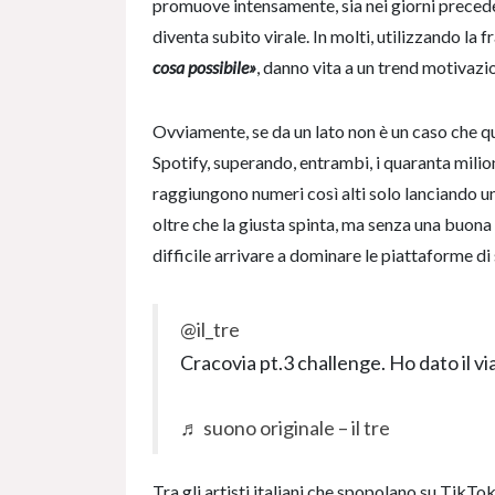
promuove intensamente, sia nei giorni precedenti
diventa subito virale. In molti, utilizzando la f
cosa possibile»
, danno vita a un trend motivazi
Ovviamente, se da un lato non è un caso che que
Spotify, superando, entrambi, i quaranta milion
raggiungono numeri così alti solo lanciando u
oltre che la giusta spinta, ma senza una buona
difficile arrivare a dominare le piattaforme di
@il_tre
Cracovia pt.3 challenge. Ho dato il vi
♬ suono originale – il tre
Tra gli artisti italiani che spopolano su TikTo