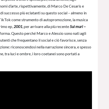
 nomi d’arte, rispettivamente, di Marco De Cesaris e
e di successo più eclatanti su questo social – almeno in
co TikTok come strumento di autopromozione, la musica
primo ep,
2001
, per arrivare alla più recente
Sui muri –
taforma. Questo perché Marco e Alessio sono nati agli
 utenti che frequentano il social e ciò favorisce, senza
ione: riconoscendosi nella narrazione sincera, e spesso
e, tra luci e ombre, i loro coetanei sono portati a