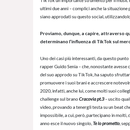
TikTok un importante strumento per il music m
ultimi due anni – complici anche la situazion
siano approdati su questo social, utilizzand
Proviamo, dunque, a capire, attraverso qu
determinano l’influenza di TikTok sul merc
Uno dei casi più interessanti, da questo punto 
rapper Guido Senia – che, nonostante avesse c
del suo approdo su TikTok, ha saputo sfruttare
promuovere i suoi brani e accrescere notevol
2020, infatti, anche lui, come molti suoi colleg
challenge sul brano
Cracovia pt.3
–
uscito qua
video, provando a tenergli testa su un beat c
impossibile, a cui, però, partecipano in molti
anno esce il nuovo singolo,
Te lo prometto
, sep