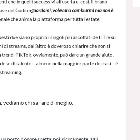
 che in quelli successivi all’uscita e, così, il brano
rase dell’audio
«guardami, volevano cambiarmi ma non è
onale che anima la piattaforma per tutta l’estate.
sti due siano proprio i singoli più ascoltati de Il Tre su
i di streams, dall’altro è doveroso chiarire che non si
n trend. TikTok, ovviamente, può dare un grande aiuto,
 dose di talento – almeno nella maggior parte dei casi – è
 streaming.
a, vediamo chi sa fare di meglio.
k un posto d’onore spetta, poi, sicuramente, agli