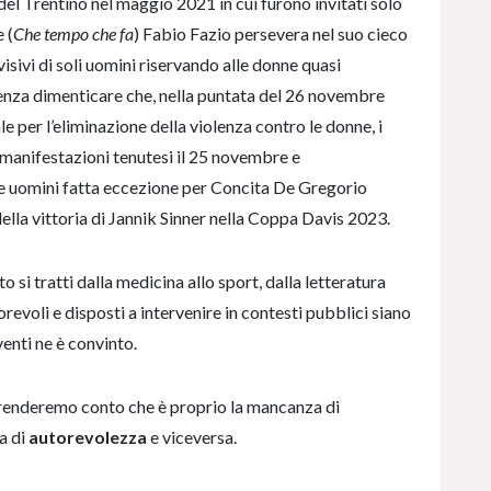
l Trentino nel maggio 2021 in cui furono invitati solo
 (
Che tempo che fa
) Fabio Fazio persevera nel suo cieco
visivi di soli uomini riservando alle donne quasi
Senza dimenticare che, nella puntata del 26 novembre
e per l’eliminazione della violenza contro le donne, i
e manifestazioni tenutesi il 25 novembre e
tre uomini fatta eccezione per Concita De Gregorio
 della vittoria di Jannik Sinner nella Coppa Davis 2023.
 si tratti dalla medicina allo sport, dalla letteratura
torevoli e disposti a intervenire in contesti pubblici siano
enti ne è convinto.
 renderemo conto che è proprio la mancanza di
a di
autorevolezza
e viceversa.