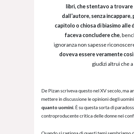
libri, che stentavo a trova
dall’autore, senza incappare, p
capitolo o chiosa di biasimo alle
faceva concludere che
, benc
ignoranza non sapesse riconoscere i
doveva essere veramente così
giudizi altrui che 
De Pizan scriveva questo nel XV secolo, ma a
mettere in discussione le opinioni degli uomini
quanto uomini
. È su questa sorta di paradoss
controproducente critica delle donne nei conf
Quando si ragiona di questi temi sembriamo di