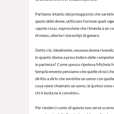
Partiamo intanto dal presupposto che sarebbe
spazio delle donne
, utilizzare formule quali
«qu
«quote rosa», espressione che rimanda a un con
di meno, ulteriori stereotipi di genere.
Detto ciò, idealmente, nessuna donna rivendich
in quanto donna a prescindere dalle competen
in partenza? Come spesso ripeteva Michela Mu
Semplicemente pensiamo che quelle di noi che
diritto a dirlo che avrebbe un uomo con quella
cosa viene chiamato un uomo, le ipotesi sono d
chi li invita ne è convinto».
Per renderci conto di questo non serve scom