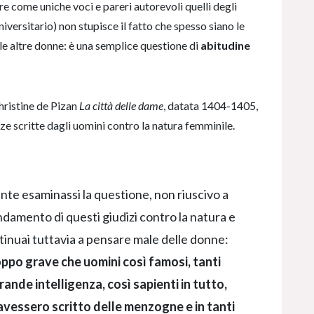
e come uniche voci e pareri autorevoli quelli degli
iversitario) non stupisce il fatto che spesso siano le
e altre donne: è una semplice questione di
abitudine
Christine de Pizan
La città delle dame
, datata 1404-1405,
ze scritte dagli uomini contro la natura femminile.
te esaminassi la questione, non riuscivo a
damento di questi giudizi contro la natura e
inuai tuttavia a pensare male delle donne:
ppo grave che uomini così famosi, tanti
grande intelligenza, così sapienti in tutto,
avessero scritto delle menzogne e in tanti