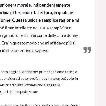
re un’opera morale, indipendentemente
rima di terminare la lettura, in qualche
 donne.
Questa unica e semplice ragione mi
hé il mio intelletto nella sua semplicità e
 grandi difetti miei come delle altre donne,
. Era in questo modo che mi affidavo più ai
a ciò che io sentivo e sapevo.
ncora oggi noi donne per prime facciamo fatica a
, considerati autorevoli, indovinate un po’,
solo in
ale ricatto intellettuale che si regge la
ronti delle «quote rosa».
menticare che il nocciolo della questione risiede