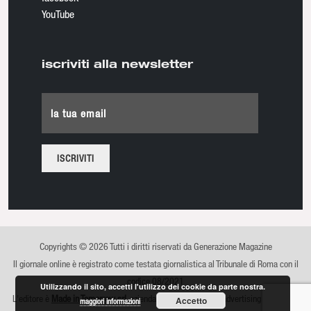
YouTube
iscriviti alla newsletter
la tua email
Copyrights © 2026 Tutti i diritti riservati da Generazione Magazine
Il giornale online è registrato come testata giornalistica al Tribunale di Roma con il
codice 08/2021
Utilizzando il sito, accetti l'utilizzo dei cookie da parte nostra.
L'editore è
Made in Tomorrow srl
, azienda di comunicazione, advertising e sviluppo
Accetto
maggiori informazioni