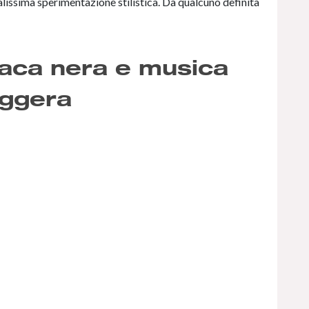
lissima sperimentazione stilistica. Da qualcuno definita
naca nera e musica
eggera