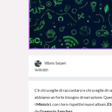
Vittorio Sarperi
16/05/2021
0% Complete
C’è chi sceglie di raccontarsi e chi sceglie di
abbiamo un forte bisogno di narrazione. Que
i
Ministri
, con i loro rispettivi nuovi album,
E
da
Gregorio Sanchez
.