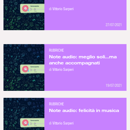
di
Vittorio Sarperi
27/07/2021
RUBRICHE
Note audio: meglio soli…ma
anche accompagnati
di
Vittorio Sarperi
19/07/2021
RUBRICHE
Note audio: felicità in musica
di
Vittorio Sarperi