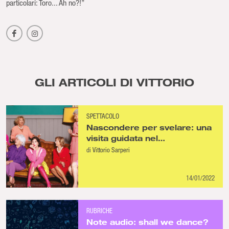
particolari: Toro... Ah no?!”
GLI ARTICOLI DI VITTORIO
SPETTACOLO
Nascondere per svelare: una
visita guidata nel
“Camouflage” di
di
Vittorio Sarperi
Ditonellapiaga
14/01/2022
RUBRICHE
Note audio: shall we dance?