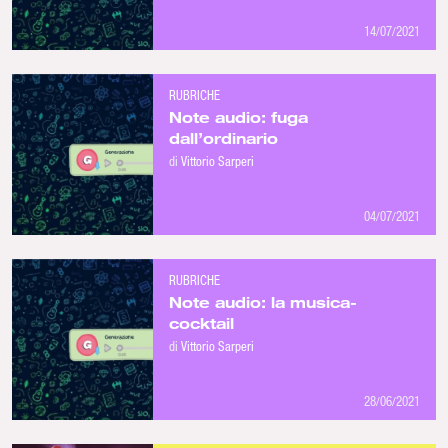
14/07/2021
RUBRICHE
Note audio: fuga
dall’ordinario
di
Vittorio Sarperi
04/07/2021
RUBRICHE
Note audio: la musica-
cocktail
di
Vittorio Sarperi
28/06/2021