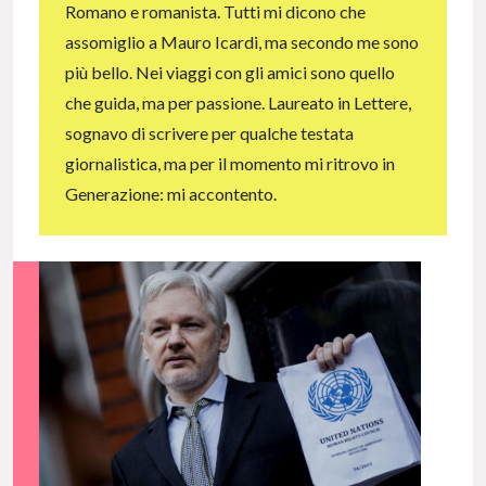
Romano e romanista. Tutti mi dicono che
assomiglio a Mauro Icardi, ma secondo me sono
più bello. Nei viaggi con gli amici sono quello
che guida, ma per passione. Laureato in Lettere,
sognavo di scrivere per qualche testata
giornalistica, ma per il momento mi ritrovo in
Generazione: mi accontento.