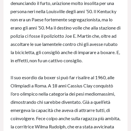
denunciando il furto, un’azione molto insolita per una
persona neri nella Louisville degli anni ’50. Il Kentucky
non era un Paese fortemente segregazionista, ma lo
erano gli anni ’50. Ma il destino volle che alla stazione di
polizia ci fosse il poliziotto Joe E. Martin che, oltre ad
ascoltare le sue lamentele contro chi gli avesse rubato
la bicicletta, gli consigliò anche di imparare a boxare. E,
in effetti, non fu un cattivo consiglio.
Il suo esordio da boxer si può far risalire al 1960, alle
Olimpiadi a Roma. A 18 anni Cassius Clay conquistò
l’oro olimpico nella categoria dei pesi mediomassimi,
dimostrando chi sarebbe diventato. Già a quell’età
emergeva la capacità che aveva di attrarre tutti, di
coinvolgere. Fece colpo anche sulla ragazza più ambita,
la corritrice Wilma Rudolph, che era stata avvicinata