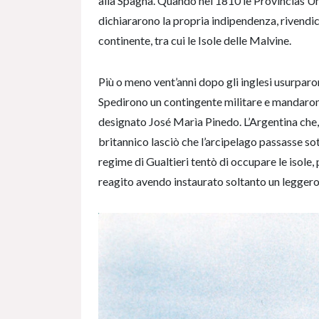
alla Spagna. Quando nel 1810 le Provincias Un
dichiararono la propria indipendenza, rivendica
continente, tra cui le Isole delle Malvine.
Più o meno vent’anni dopo gli inglesi usurparon
Spedirono un contingente militare e mandarono 
designato José Marìa Pinedo. L’Argentina che
britannico lasciò che l’arcipelago passasse sott
regime di Gualtieri tentò di occupare le isole
reagito avendo instaurato soltanto un leggero