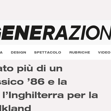
RA
DESIGN
SPETTACOLO
RUBRICHE
VIDEO
to più di un
sico ’86 e la
 l’Inghilterra per la
lkland