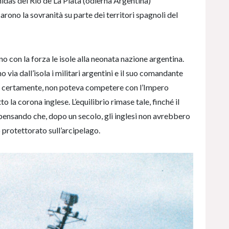
idas del Rio de La Plata (odierna Argentina)
rono la sovranità su parte dei territori spagnoli del
o con la forza le isole alla neonata nazione argentina.
via dall’isola i militari argentini e il suo comandante
, certamente, non poteva competere con l’Impero
o la corona inglese. L’equilibrio rimase tale, finché il
, pensando che, dopo un secolo, gli inglesi non avrebbero
 protettorato sull’arcipelago.