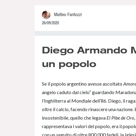
Matteo Fantozzi
26/09/2020
0% Complete
Diego Armando Ma
un popolo
Se il popolo argentino avesse ascoltato
Amore
angelo caduto dal cielo” guardando Maradona n
l’Inghilterra al Mondiale dell’86. Diego, il rag
oltre il calcio, facendo rinascere una nazione. 
insostenibile, quello che legava
El Pibe de Oro
rappresentava i valori del popolo, era il popol
con un seguito di oltre 800.000 fedeli, la Igle