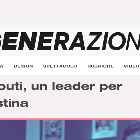
RA
DESIGN
SPETTACOLO
RUBRICHE
VIDEO
ti, un leader per
stina