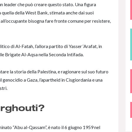
un leader che può creare questo stato. Una figura
 quella della West Bank, stimata anche dai suoi
all’occupante bisogna fare fronte comune per resistere,
co di Al-Fatah, l’allora partito di Yasser ‘Arafat, in
elle Brigate Al-Aqsa nella Seconda Intifada.
re la storia della Palestina, e ragionare sul suo futuro
il genocidio a Gaza, l’apartheid in Cisgiordania e una
tri.
rghouti?
ato “Abu al-Qassam”, è nato il 6 giugno 1959 nel