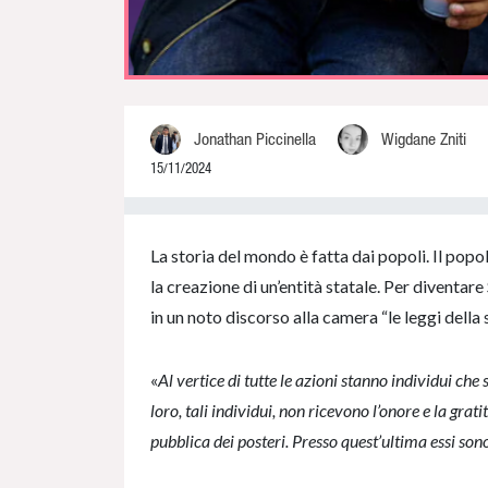
Jonathan Piccinella
Wigdane Zniti
15/11/2024
0% Complete
La storia del mondo è fatta dai popoli. Il popo
la creazione di un’entità statale. Per diventare
in un noto discorso alla camera “le leggi della 
«
Al vertice di tutte le azioni stanno individui che
loro, tali individui, non ricevono l’onore e la gra
pubblica dei posteri. Presso quest’ultima essi so