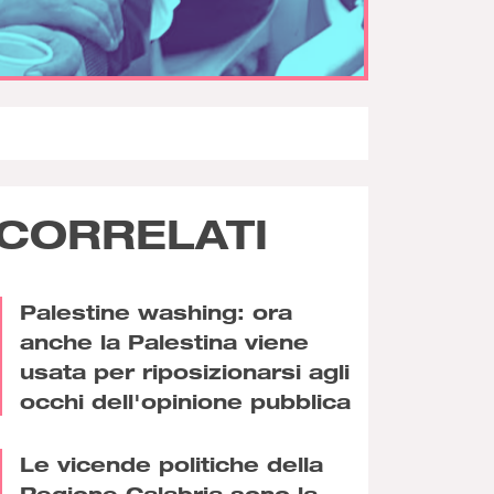
CORRELATI
Palestine washing: ora
anche la Palestina viene
usata per riposizionarsi agli
occhi dell'opinione pubblica
Le vicende politiche della
Regione Calabria sono la