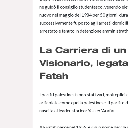
ne guidò il consiglio studentesco, venendo elet
nuovo nel maggio del 1984 per 50 giorni, duran
successivamente fu posto agli arresti domicil
arrestato e tenuto in detenzione amministrati
La Carriera di un
Visionario, legata
Fatah
I partiti palestinesi sono stati vari, molteplic
articolata come quella palestinese. Il partito
nascita al leader storico: Yasser ‘Arafat.
Al-Fatah nasce nel 1959, e il suo nome deriva d