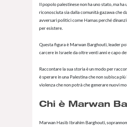
Il popolo palestinese non ha uno stato, ma ha 
riconosciuta sia dalla comunità gazawa che da
avversari politici come Hamas perché dinanzi 
per esistere.
Questa figura è Marwan Barghouti, leader politi
carcere in Israele da oltre venti anni e capo d
Raccontare la sua storia è un modo per racconta
è sperare in una Palestina che non subisca più 
violenza che non potrà che generare nuovi mos
Chi è Marwan Ba
Marwan Hasib Ibrahim Barghouti, soprannomin