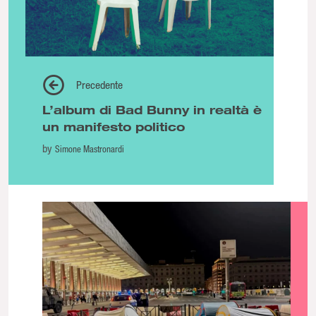
Precedente
L’album di Bad Bunny in realtà è
un manifesto politico
by
Simone Mastronardi