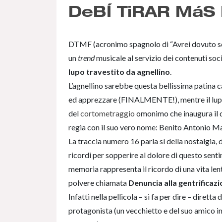
DeBÍ TiRAR MáS
DTMF (acronimo spagnolo di “Avrei dovuto sca
un
trend
musicale al servizio dei contenuti soci
lupo travestito da agnellino
.
L’agnellino sarebbe questa bellissima patina 
ed apprezzare (FINALMENTE!), mentre il lupo è
del
cortometraggio
omonimo che inaugura il di
regia con il suo vero nome: Benito Antonio M
La traccia numero 16 parla sì della nostalgia, d
ricordi per sopperire al dolore di questo sent
memoria rappresenta il ricordo di una vita len
polvere chiamata
Denuncia alla gentrificazi
Infatti nella pellicola – si fa per dire – diretta
protagonista (un vecchietto e del suo amico im