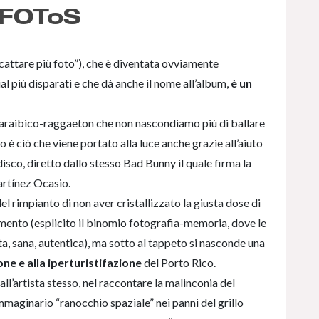
 FOToS
ttare più foto”), che è diventata ovviamente
al più disparati e che dà anche il nome all’album,
è un
caraibico-raggaeton che non nascondiamo più di ballare
 ciò che viene portato alla luce anche grazie all’aiuto
sco, diretto dallo stesso Bad Bunny il quale firma la
artínez Ocasio.
el rimpianto di non aver cristallizzato la giusta dose di
imento (esplicito il binomio fotografia-memoria, dove le
ta, sana, autentica), ma sotto al tappeto si nasconde una
one e alla iperturistifazione
del Porto Rico.
 dall’artista stesso, nel raccontare la malinconia del
maginario “ranocchio spaziale” nei panni del grillo