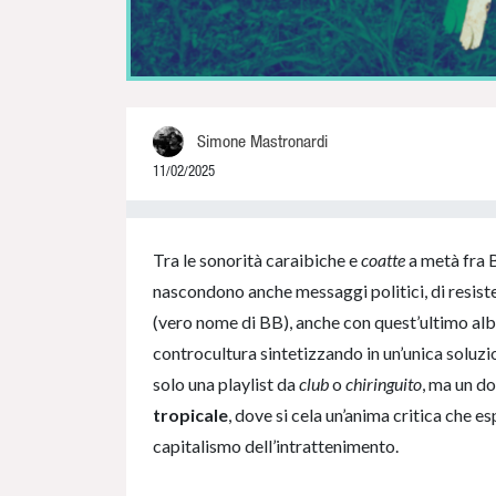
Simone Mastronardi
11/02/2025
0% Complete
Tra le sonorità caraibiche e
coatte
a metà fra 
nascondono anche messaggi politici, di resist
(vero nome di BB), anche con quest’ultimo albu
controcultura sintetizzando in un’unica soluzi
solo una playlist da
club
o
chiringuito
, ma un d
tropicale
, dove si cela un’anima critica che es
capitalismo dell’intrattenimento.