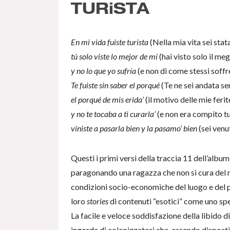
TURiSTA
En mi vida fuiste turista
(Nella mia vita sei stat
tú solo viste lo mejor de mí
(hai visto solo il meg
y no lo que yo sufría
(e non di come stessi soff
Te fuiste sin saber el porqué
(Te ne sei andata se
el porqué de mis erida’
(il motivo delle mie ferit
y no te tocaba a ti curarla’
(e non era compito tu
viniste a pasarla bien y la pasamo’ bien
(sei venut
Questi i primi versi della traccia 11 dell’albu
paragonando una ragazza che non si cura del ma
condizioni socio-economiche del luogo e del p
loro
stories
di contenuti “esotici” come uno spe
La facile e veloce soddisfazione della libido d
ingorda di colonizzatori che, essendo disposti