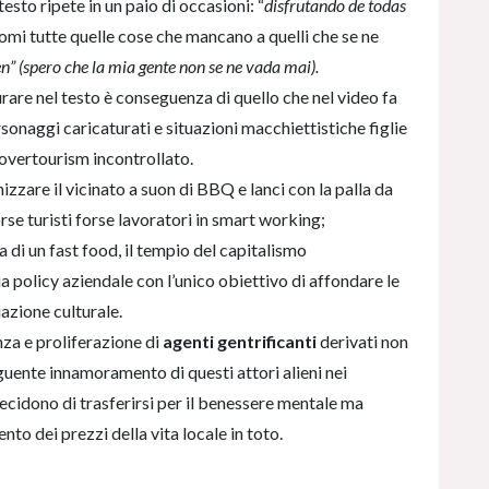
esto ripete in un paio di occasioni: “
disfrutando de todas
omi tutte quelle cose che mancano a quelli che se ne
en”
(spero che la mia gente non se ne vada mai).
are nel testo è conseguenza di quello che nel video fa
sonaggi caricaturati e situazioni macchiettistiche figlie
 overtourism incontrollato.
zzare il vicinato a suon di BBQ e lanci con la palla da
orse turisti forse lavoratori in smart working;
a di un fast food, il tempio del capitalismo
a policy aziendale con l’unico obiettivo di affondare le
azione culturale.
za e proliferazione di
agenti gentrificanti
derivati non
uente innamoramento di questi attori alieni nei
ecidono di trasferirsi per il benessere mentale ma
o dei prezzi della vita locale in toto.