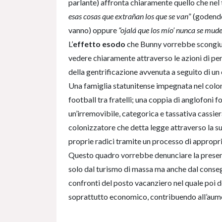
parlante) affronta chiaramente quello che nel t
esas cosas que extrañan los que se van
” (godend
vanno) oppure
“ojalá que los mío’ nunca se mud
L’
effetto esodo
che Bunny vorrebbe scongiur
vedere chiaramente attraverso le azioni di per
della gentrificazione avvenuta a seguito di un
Una famiglia statunitense impegnata nel coloni
football tra fratelli; una coppia di anglofoni f
un’irremovibile, categorica e tassativa cassier
colonizzatore che detta legge attraverso la su
proprie radici tramite un processo di appropri
Questo quadro vorrebbe denunciare la presen
solo dal turismo di massa ma anche dal conseg
confronti del posto vacanziero nel quale poi d
soprattutto economico, contribuendo all’aument