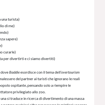
a una turista)
lio di me)
rendo)
nza sapere)
e)
o curarle)
a per divertirti e ci siamo divertiti)
m dove
Baddie
esordisce con il tema dell’
overtourism
lessere del partner ai turisti che ignorano le reali
opolo ospitante, pensando solo a riempire le
ttatore privilegiato allo zoo.
i una si traduce in ricerca di divertimento di una massa
 a pagare qualsiasi cifra per passare le migliori vacanze