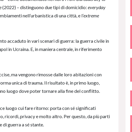
e
(2022) – distinguono due tipi di domicidio:
everyday
biamenti nell’urbanistica di una città, e l’
extreme
to accaduto in vari scenari di guerra: la guerra civile in
iupol in Ucraina. E, in maniera centrale, in riferimento
uccise, ma vengono rimosse dalle loro abitazioni con
rma unica di trauma. Il risultato è, in primo luogo,
no luogo dove poter tornare alla fine del conflitto.
e luogo cui fare ritorno: porta con sé significati
aro, ricordi, privacy e molto altro. Per questo, da più parti
e di guerra a sé stante.