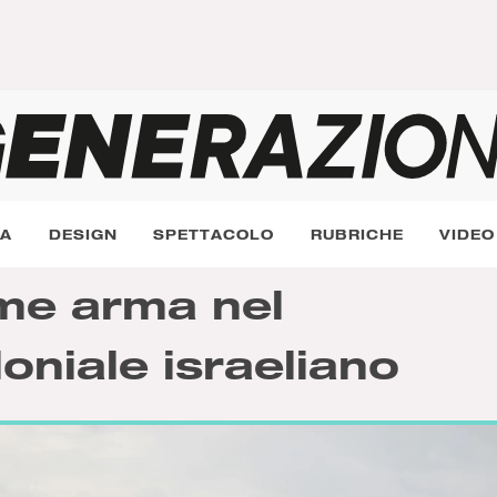
RA
DESIGN
SPETTACOLO
RUBRICHE
VIDEO
ome arma nel
niale israeliano