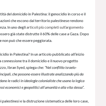
tità del
domicidio
in Palestina: il genocidio in corso e il
rmazioni che escono dal territorio palestinese rendono
enza. In uno degli
articoli più completi sull’argomento
fossero già state distrutte il 60% delle case a Gaza. Dopo
ne non può che essere peggiorata.
idio in Palestina? In un articolo pubblicato all’inizio
lla connessione tra il domicidio e il nuovo progetto
ezzo, Ibran Syed, spiega che:
“Nel conflitto israelo-
ncipali, che possono essere illustrate analizzando più da
no le radici in ideologie colonialiste che usano la logica
ssi economici e geopolitici all’umanità e alla vita stessa
“.
palestinesi e la distruzione sistematica delle loro case,