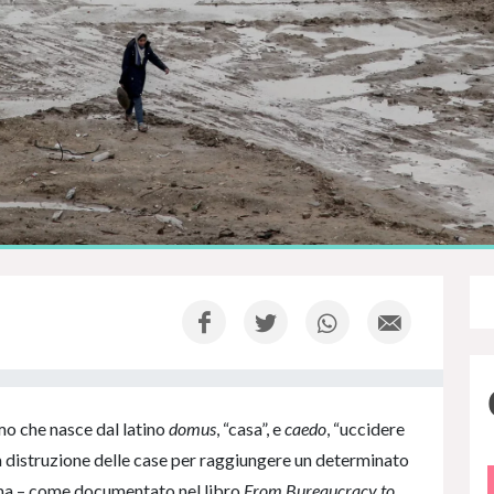
mo che nasce dal latino
domus
, “casa”, e
caedo
, “uccidere
ta distruzione delle case per raggiungere un determinato
ema – come documentato nel libro
From Bureaucracy to