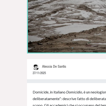
Alessia De Santis
27/11/2025
0% Complete
Domicide, in italiano
Domicidio
, è un neologis
deliberatamente”: descrive l’atto di delibera
scopo. Gli accademici che si occupano del t