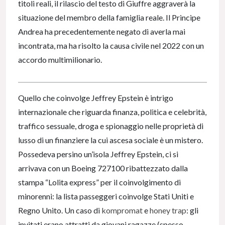
titoli reali, il rilascio del testo di Giuffre aggraverà la
situazione del membro della famiglia reale. Il Principe
Andrea ha precedentemente negato di averla mai
incontrata, ma ha risolto la causa civile nel 2022 con un
accordo multimilionario.
Quello che coinvolge Jeffrey Epstein è intrigo
internazionale che riguarda finanza, politica e celebrità,
traffico sessuale, droga e spionaggio nelle proprietà di
lusso di un finanziere la cui ascesa sociale è un mistero.
Possedeva persino un’isola Jeffrey Epstein, ci si
arrivava con un Boeing 727100 ribattezzato dalla
stampa “Lolita express” per il coinvolgimento di
minorenni: la lista passeggeri coinvolge Stati Uniti e
Regno Unito. Un caso di
kompromat
e
honey trap
: gli
invitati erano attratti da giovani ragazze (spesso