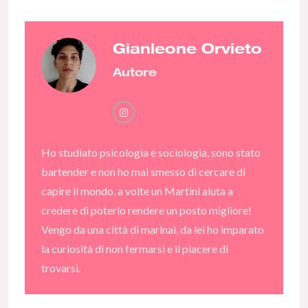
Gianleone Orvieto
Autore
Ho studiato psicologia e sociologia, sono stato
bartender e non ho mai smesso di cercare di
capire il mondo, a volte un Martini aiuta a
credere di poterlo rendere un posto migliore!
Vengo da una città di marinai, da lei ho imparato
la curiosità di non fermarsi e il piacere di
trovarsi.