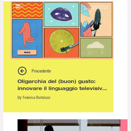
Precedente
Oligarchia del (buon) gusto:
innovare il linguaggio televisivo
è una questione politica
by
Federica Bortoluzzi