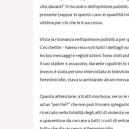
vita davanti” il riscontro dell’opinione pubbl
presente (seppur in questo caso in quantità min
vittima per ciò che le è successo.
Vista la risonanza nell’opinione pubblica per 
Cecchettin – hanno reso noti tutti i dettagli s
inclusi messaggi e registrazioni. Sono stati p
il suo stalker e assassino, durante i quali lei lo
invece, è stata persino intervistata in televisi
femminicidio, stava scambiando alcuni messa
Questa attenzione, a tratti morbosa, verso le 
ad un “perché?” che non può trovare spiegazio
ricercato nella totalità degli atti di violenz
e spaventose da cercare a tutti i costi di entr
follia che dia un senso al femminicidio.