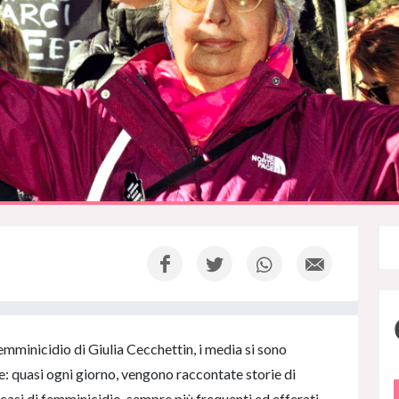
femminicidio di Giulia Cecchettin, i media si sono
ne: quasi ogni giorno, vengono raccontate storie di
a casi di femminicidio, sempre più frequenti ed efferati.