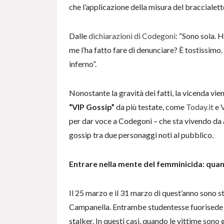
che l’applicazione della misura del braccialett
Dalle
dichiarazioni di Codegoni
: “Sono sola. 
me l’ha fatto fare di denunciare? È tostissimo.
inferno”.
Nonostante la gravità dei fatti, la vicenda vie
“VIP Gossip”
da più testate, come
Today.it
e
V
per dar voce a Codegoni – che sta vivendo da a
gossip tra due personaggi noti al pubblico.
Entrare nella mente del femminicida: quan
Il 25 marzo e il 31 marzo di quest’anno sono st
Campanella. Entrambe studentesse fuorisede di 
stalker. In questi casi, quando le vittime sono