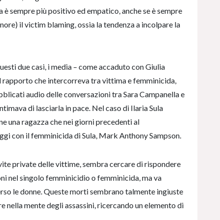
ica è sempre più positivo ed empatico, anche se è sempre
ore) il victim blaming, ossia la tendenza a incolpare la
questi due casi, i media – come accaduto con Giulia
ul rapporto che intercorreva tra vittima e femminicida,
ubblicati audio delle conversazioni tra Sara Campanella e
 intimava di lasciarla in pace. Nel caso di Ilaria Sula
one una ragazza che nei giorni precedenti al
ggi con il femminicida di Sula, Mark Anthony Sampson.
vite private delle vittime, sembra cercare di rispondere
ni nel singolo femminicidio o femminicida, ma va
a verso le donne. Queste morti sembrano talmente ingiuste
are nella mente degli assassini, ricercando un elemento di