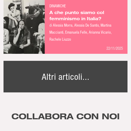
DINAMICHE
A che punto siamo col
femminismo in Italia?
di
Alessia Morra
Alessia De Santis
Martina
Maccianti
Emanuela Felle
Arianna Vicario
Rachele Liuzzo
22/11/2025
Altri articoli...
COLLABORA CON NOI