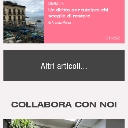
DINAMICHE
Un diritto per tutelare chi
sceglie di restare
di
Alessia Morra
18/11/2022
Altri articoli...
COLLABORA CON NOI