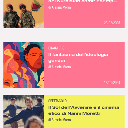
del Kurdistan come esempio
rivoluzionario: intervista alla
di
Alessia Morra
Comune delle Giovani Donne
internazionaliste di Torino
26/02/2025
DINAMICHE
Il fantasma dell’ideologia
gender
di
Alessia Morra
16/01/2024
SPETTACOLO
Il Sol dell’Avvenire e il cinema
etico di Nanni Moretti
di
Alessia Morra