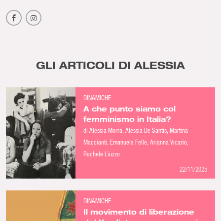
GLI ARTICOLI DI ALESSIA
DINAMICHE
A che punto siamo col
femminismo in Italia?
di
Alessia Morra
Alessia De Santis
Martina
Maccianti
Emanuela Felle
Arianna Vicario
Rachele Liuzzo
22/11/2025
DINAMICHE
Il movimento di liberazione