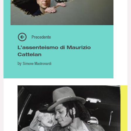
Precedente
L’assenteismo di Maurizio
Cattelan
by
Simone Mastronardi