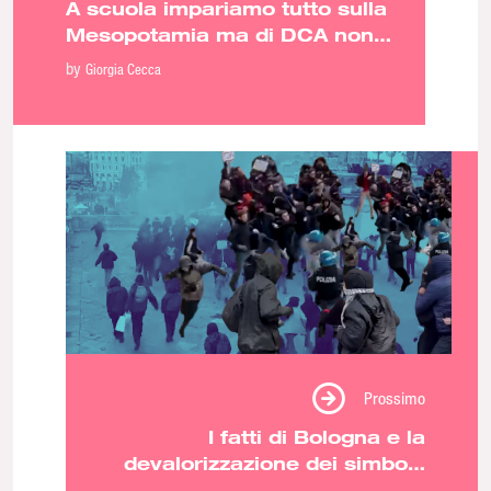
A scuola impariamo tutto sulla
Mesopotamia ma di DCA non
parliamo mai: ne discutiamo
by
Giorgia Cecca
con Animenta e FoodNet
Prossimo
I fatti di Bologna e la
devalorizzazione dei simboli.
L’appropriazione indebita della