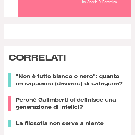
by
Angela Di Berardino
destra che dovrebbe
spaventare la cultura italiana
CORRELATI
"Non è tutto bianco o nero": quanto
ne sappiamo (davvero) di categorie?
Perché Galimberti ci definisce una
generazione di infelici?
La filosofia non serve a niente