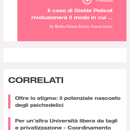
Il caso di Gisèle Pelicot
rivoluzionerà il modo in cui si
parla di stupro
by
Martina Roberta Bianchi
Arianna Vicario
CORRELATI
Oltre lo stigma: il potenziale nascosto
degli psichedelici
Per un’altra Università libera da tagli
e privatizzazione - Coordinamento