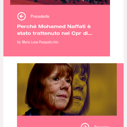
Precedente
Perché Mohamed Naffati è
stato trattenuto nel Cpr di
Milano?
by
Maria Luisa Pasqualicchio
Prossimo