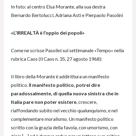
In foto: al centro Elsa Morante, alla sua destra
Bernardo Bertolucci, Adriana Asti e Pierpaolo Pasolini
«L’IRREALTÀ è l’oppio dei popoli»
Come ne scrisse Pasolini sul settimanale «Tempo» nella
rubrica Caos (Il Caos n. 35, 27 agosto 1968):
Il libro della Morante è addirittura un manifesto
politico.
Il manifesto politico, potrei dire
paradossalmente, di quella nuova sinistra che in
Italia pare non poter esistere
, crescere,
riaffondando subito nel vecchio qualunquismo, e nel
complementare moralismo. Un manifesto politico
scritto con la grazia della favola, con umorismo, con
gioia […] ed è dunque arduo per un lettore e un critico