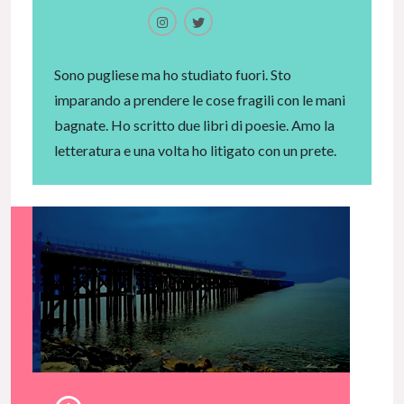
Sono pugliese ma ho studiato fuori. Sto
imparando a prendere le cose fragili con le mani
bagnate. Ho scritto due libri di poesie. Amo la
letteratura e una volta ho litigato con un prete.