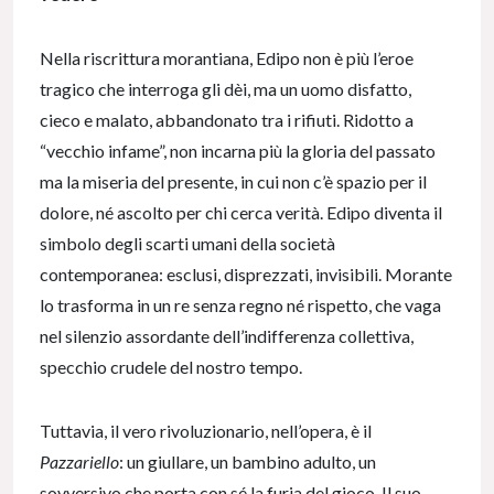
Nella riscrittura morantiana, Edipo non è più l’eroe
tragico che interroga gli dèi, ma un uomo disfatto,
cieco e malato, abbandonato tra i rifiuti. Ridotto a
“vecchio infame”, non incarna più la gloria del passato
ma la miseria del presente, in cui non c’è spazio per il
dolore, né ascolto per chi cerca verità. Edipo diventa il
simbolo degli scarti umani della società
contemporanea: esclusi, disprezzati, invisibili. Morante
lo trasforma in un re senza regno né rispetto, che vaga
nel silenzio assordante dell’indifferenza collettiva,
specchio crudele del nostro tempo.
Tuttavia, il vero rivoluzionario, nell’opera, è il
Pazzariello
: un giullare, un bambino adulto, un
sovversivo che porta con sé la furia del gioco. Il suo