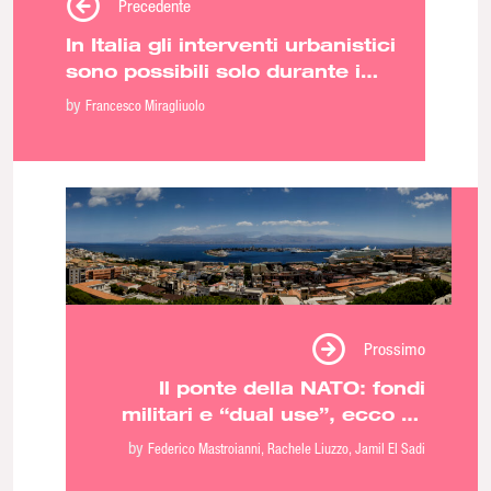
Precedente
In Italia gli interventi urbanistici
sono possibili solo durante i
grandi eventi
by
Francesco Miragliuolo
Prossimo
Il ponte della NATO: fondi
militari e “dual use”, ecco gli
interessi all’ombra dello
by
Federico Mastroianni
Rachele Liuzzo
Jamil El Sadi
Stretto di Messina￼