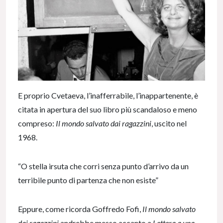
E proprio Cvetaeva, l’inafferrabile, l’inappartenente, è
citata in apertura del suo libro più scandaloso e meno
compreso:
Il mondo salvato dai ragazzini
, uscito nel
1968.
“O stella irsuta che corri senza punto d’arrivo da un
terribile punto di partenza che non esiste”
Eppure, come ricorda Goffredo Fofi,
Il mondo salvato
dai ragazzini
andrebbe messo accanto a
Lettera a una