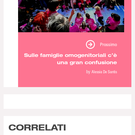
Prossimo
Sulle famiglie omogenitoriali c’è
una gran confusione
by
Alessia De Santis
CORRELATI