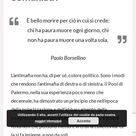
È bello morire per ciò in cui si crede;
chi ha paura muore ogni giorno, chi
non ha paura muore una volta sola.
Paolo Borsellino
L’antimafia non ha, di per sé, colore politico. Sono i modi
che rendono l’antimafia di destra o di sinistra. Il Pool di
Palermo, nella sua esperienza poco meno che
decennale, ha dimostrato un principio che nell’epoca
della polarizzazione e dell’abbassamento della
Utilizzando il sito, accetti l'utilizzo dei cookie da parte nostra.
complessità è fondamentale per il contrasto a grandi
Accetto
maggiori informazioni
fenomeni che possono mettere in crisi la collettività: ce
la si fa insieme, e non da soli.