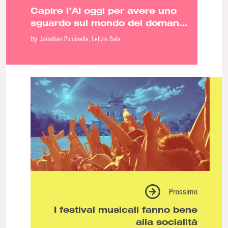
Capire l’AI oggi per avere uno
sguardo sul mondo del domani:
ne parliamo con Leila Belhadj
by
Jonathan Piccinella
Letizia Sala
Mohamed
Prossimo
I festival musicali fanno bene
alla socialità