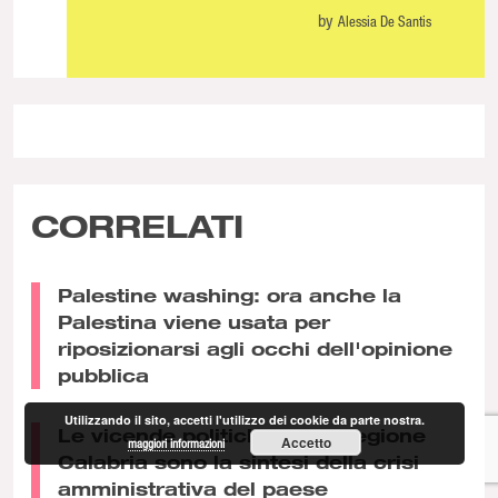
by
Alessia De Santis
CORRELATI
Palestine washing: ora anche la
Palestina viene usata per
riposizionarsi agli occhi dell'opinione
pubblica
Utilizzando il sito, accetti l'utilizzo dei cookie da parte nostra.
Le vicende politiche della Regione
Accetto
maggiori informazioni
Calabria sono la sintesi della crisi
amministrativa del paese