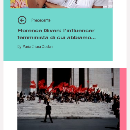
Precedente
Florence Given: l’influencer
femminista di cui abbiamo
bisogno
by
Maria Chiara Cicolani