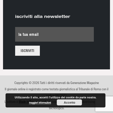
iscriviti alla newsletter
la tua email
Copyrights © 2026 Tutti i diritti riservati da Generazione Magazine
Il giornale online è registrato come testata giornalistica al Tribunale di Roma con il
codice 08/2021
Utilizzando il sito, accetti l'utilizzo dei cookie da parte nostra.
L'editore è
Made in Tomorrow srl
, azienda di comunicazione, advertising e sviluppo
Accetto
maggiori informazioni
tecnologico.