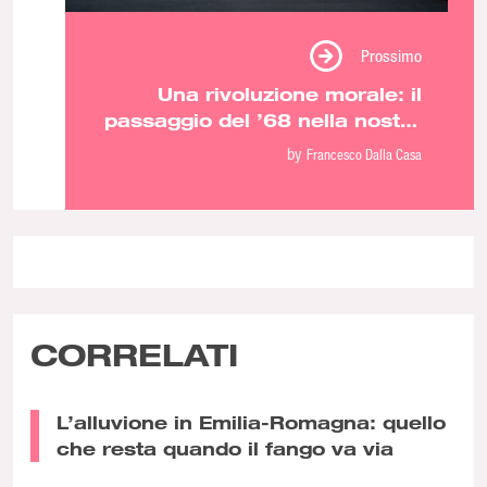
Prossimo
Una rivoluzione morale: il
passaggio del ’68 nella nostra
società
by
Francesco Dalla Casa
CORRELATI
L’alluvione in Emilia-Romagna: quello
che resta quando il fango va via