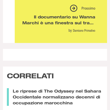
Prossimo
Il documentario su Wanna
Marchi è una finestra sul trash
italiano degli anni 80 e 90
by
Damiano Primativo
CORRELATI
Le riprese di The Odyssey nel Sahara
Occidentale normalizzano decenni di
occupazione marocchina