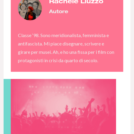
Rachele Liuzzo
Autore
Classe ‘98. Sono meridionalista, femminista e
antifascista. Mi piace disegnare, scrivere e
girare per musei. Ah, e ho una fissa per i film con
protagonisti in crisi da quarto di secolo.