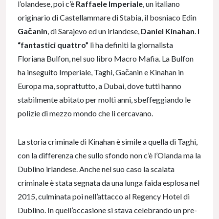
l’olandese, poi c’è
Raffaele Imperiale
, un italiano
originario di Castellammare di Stabia, il bosniaco Edin
Gačanin
, di Sarajevo ed un irlandese,
Daniel Kinahan
.
I
“fantastici quattro”
li ha definiti la giornalista
Floriana Bulfon, nel suo libro Macro Mafia. La Bulfon
ha inseguito Imperiale, Taghi, Gačanin e Kinahan in
Europa ma, soprattutto, a Dubai, dove tutti hanno
stabilmente abitato per molti anni, sbeffeggiando le
polizie di mezzo mondo che li cercavano.
La storia criminale di Kinahan è simile a quella di Taghi,
con la differenza che sullo sfondo non c’è l’Olanda ma la
Dublino irlandese. Anche nel suo caso la scalata
criminale è stata segnata da una lunga faida esplosa nel
2015, culminata poi nell’attacco al Regency Hotel di
Dublino. In quell’occasione si stava celebrando un pre-