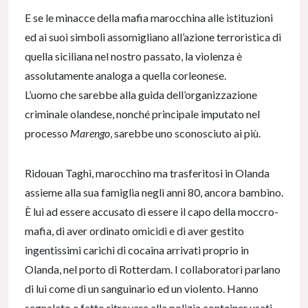
E se le minacce della mafia marocchina alle istituzioni
ed ai suoi simboli assomigliano all’azione terroristica di
quella siciliana nel nostro passato, la violenza è
assolutamente analoga a quella corleonese.
L’uomo che sarebbe alla guida dell’organizzazione
criminale olandese, nonché principale imputato nel
processo
Marengo
, sarebbe uno sconosciuto ai più.
Ridouan Taghi, marocchino ma trasferitosi in Olanda
assieme alla sua famiglia negli anni 80, ancora bambino.
È lui ad essere accusato di essere il capo della moccro-
mafia, di aver ordinato omicidi e di aver gestito
ingentissimi carichi di cocaina arrivati proprio in
Olanda, nel porto di Rotterdam. I collaboratori parlano
di lui come di un sanguinario ed un violento. Hanno
segnalato e fatto ritrovare alla polizia container usati