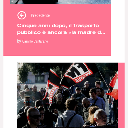
Precedente
Cinque anni dopo, il trasporto
pubblico è ancora «la madre di
tutte le battaglie»
by
Camillo Cantarano