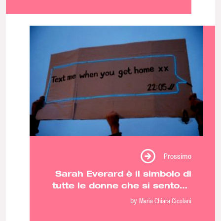
Prossimo
Sarah Everard è il simbolo di
tutte le donne che si sentono
insicure camminando per
by
Maria Chiara Cicolani
strada