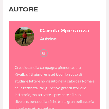
AUTORE
Carola Speranza
Autrice
Cresciuta nella campagna piemontese, a
Rivalba, ( ti giuro, esiste! ), con la scusa di
studiare lettere ho vissuto nella calorosa Roma e
nella raffinata Parigi. Scrivo grandi storielle
letterarie, ma scrivere il presente e il suo
divenire, beh, quella sí che è una gran bella storia
che vi vorrei raccontare.