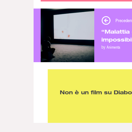
Preceden
“Malatti
impossibil
by
Animenta
Non è un film su Diaboli