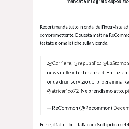
mancata integrale esposizio
Report manda tutto in onda: dall’intervista ad
compromettente. E questa mattina ReCommon d
testate giornalistiche sulla vicenda.
.
@Corriere
,
@repubblica
@LaStampa
news delle interferenze di Eni, aziend
onda di un servizio del programma R
@atricarico72
. Ne prendiamo atto.
p
— ReCommon (@Recommon)
Decemb
Forse, il fatto che l’Italia non risulti prima 