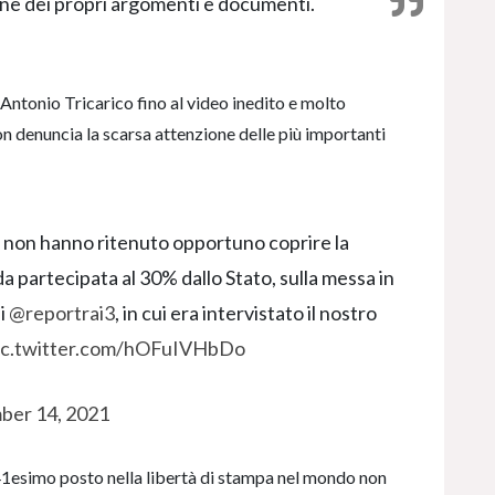
ne dei propri argomenti e documenti.
 Antonio Tricarico fino al video inedito e molto
enuncia la scarsa attenzione delle più importanti
non hanno ritenuto opportuno coprire la
a partecipata al 30% dallo Stato, sulla messa in
ai
@reportrai3
, in cui era intervistato il nostro
ic.twitter.com/hOFuIVHbDo
er 14, 2021
del 41esimo posto nella libertà di stampa nel mondo non