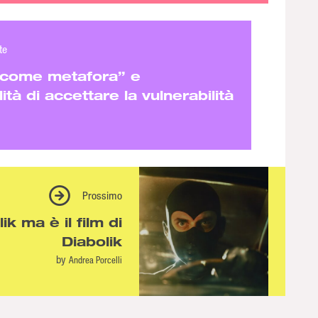
te
a come metafora” e
ità di accettare la vulnerabilità
Prossimo
k ma è il film di
Diabolik
by
Andrea Porcelli