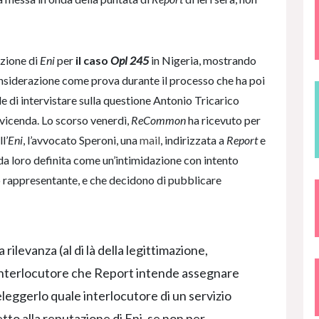
uzione di
Eni
per
il caso
Opl 245
in Nigeria, mostrando
considerazione come prova durante il processo che ha poi
e di intervistare sulla questione Antonio Tricarico
a vicenda. Lo scorso venerdì,
ReCommon
ha ricevuto per
l’
Eni
, l’avvocato Speroni, una
mail
, indirizzata a
Report
e
da loro definita come un’intimidazione con intento
o rappresentante, e che decidono di pubblicare
ilevanza (al di là della legittimazione,
interlocutore che Report intende assegnare
eleggerlo quale interlocutore di un servizio
to alla reputazione di Eni, se non per