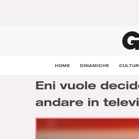
HOME
DINAMICHE
CULTU
Eni vuole deci
andare in telev