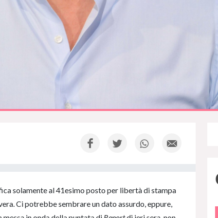
assifica solamente al 41esimo posto per libertà di stampa
vera. Ci potrebbe sembrare un dato assurdo, eppure,
a messa in onda della puntata di
Report
di ieri sera, non