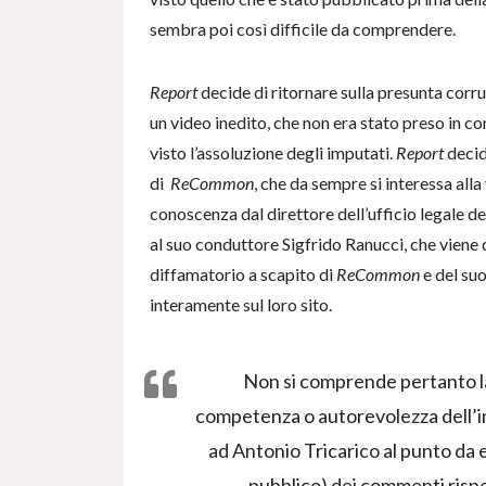
sembra poi così difficile da comprendere.
Report
decide di ritornare sulla presunta corr
un video inedito, che non era stato preso in 
visto l’assoluzione degli imputati.
Report
decid
di
ReCommon
, che da sempre si interessa all
conoscenza dal direttore dell’ufficio legale del
al suo conduttore Sigfrido Ranucci, che viene 
diffamatorio a scapito di
ReCommon
e del su
interamente sul loro sito.
Non si comprende pertanto la r
competenza o autorevolezza dell’
ad Antonio Tricarico al punto da 
pubblico) dei commenti rispet