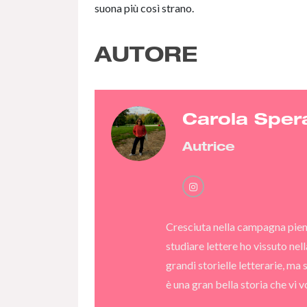
suona più così strano.
AUTORE
Carola Sper
Autrice
Cresciuta nella campagna piemont
studiare lettere ho vissuto nel
grandi storielle letterarie, ma s
è una gran bella storia che vi 